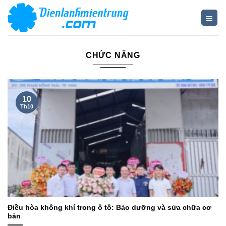
Bỏ
qua
nội
dung
CHỨC NĂNG
10
Th10
Điều hòa không khí trong ô tô: Bảo dưỡng và sửa chữa cơ
bản