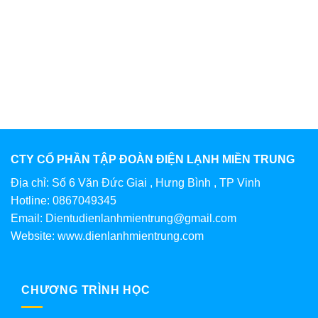
CTY CỔ PHẦN TẬP ĐOÀN ĐIỆN LẠNH MIỀN TRUNG
Địa chỉ: Số 6 Văn Đức Giai , Hưng Bình , TP Vinh
Hotline: 0867049345
Email: Dientudienlanhmientrung@gmail.com
Website: www.dienlanhmientrung.com
CHƯƠNG TRÌNH HỌC