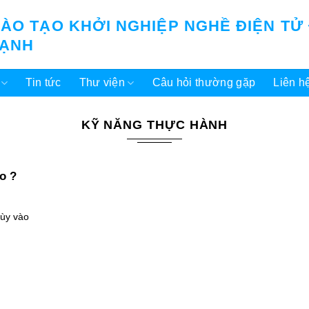
ÀO TẠO KHỞI NGHIỆP NGHỀ ĐIỆN TỬ
LẠNH
Tin tức
Thư viện
Câu hỏi thường gặp
Liên h
KỸ NĂNG THỰC HÀNH
o ?
tùy vào