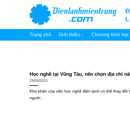
Bỏ
Đ
qua
nội
dung
Trang chủ
Giới thiệu
Chương trình học
Học nghề tại Vũng Tàu, nên chọn địa chỉ nà
29/09/2023
Khó khăn của việc học nghề điện lạnh có thể thay đổi 
người...