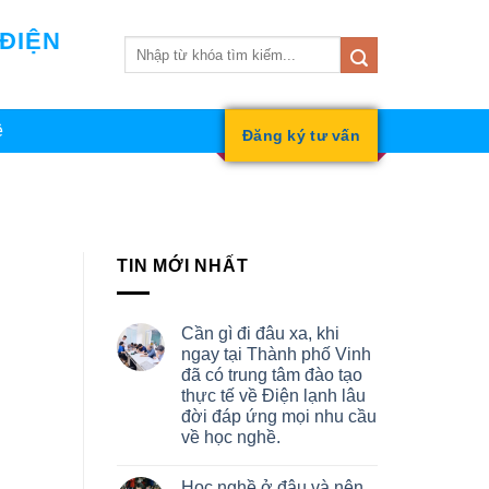
 ĐIỆN
ệ
Đăng ký tư vấn
TIN MỚI NHẤT
Cần gì đi đâu xa, khi
ngay tại Thành phố Vinh
đã có trung tâm đào tạo
thực tế về Điện lạnh lâu
đời đáp ứng mọi nhu cầu
về học nghề.
Học nghề ở đâu và nên