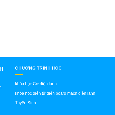
CHƯƠNG TRÌNH HỌC
NH
khóa học Cơ điện lạnh
h
khóa học điện tử điện board mạch điện lạnh
Tuyển Sinh