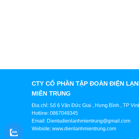
CTY CỔ PHẦN TẬP ĐOÀN ĐIỆN LẠ
MIỀN TRUNG
Địa chỉ: Số 6 Văn Đức Giai , Hưng Bình , TP Vin
Hotline: 0867049345
Email: Dientudienlanhmientrung@gmail.com
Website: www.dienlanhmientrung.com