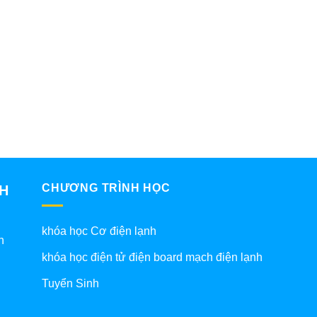
CHƯƠNG TRÌNH HỌC
NH
khóa học Cơ điện lạnh
h
khóa học điện tử điện board mạch điện lạnh
Tuyển Sinh