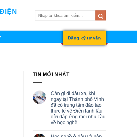
 ĐIỆN
ệ
Đăng ký tư vấn
TIN MỚI NHẤT
Cần gì đi đâu xa, khi
ngay tại Thành phố Vinh
đã có trung tâm đào tạo
thực tế về Điện lạnh lâu
đời đáp ứng mọi nhu cầu
về học nghề.
Học nghề ở đâu và nên