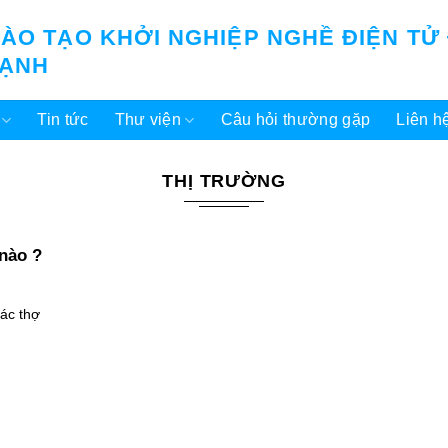
ÀO TẠO KHỞI NGHIỆP NGHỀ ĐIỆN TỬ
LẠNH
Tin tức
Thư viện
Câu hỏi thường gặp
Liên h
THỊ TRƯỜNG
 nào ?
các thợ