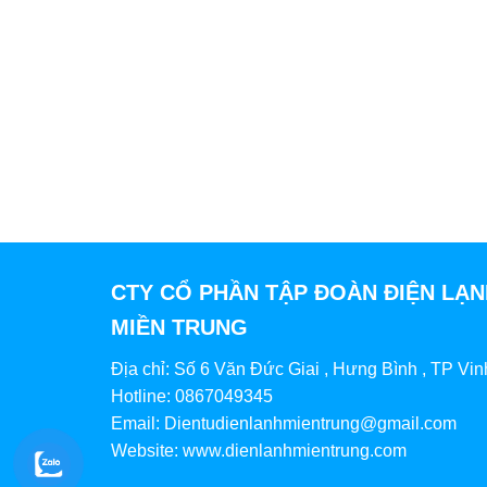
CTY CỔ PHẦN TẬP ĐOÀN ĐIỆN LẠ
MIỀN TRUNG
Địa chỉ: Số 6 Văn Đức Giai , Hưng Bình , TP Vin
Hotline: 0867049345
Email: Dientudienlanhmientrung@gmail.com
Website: www.dienlanhmientrung.com