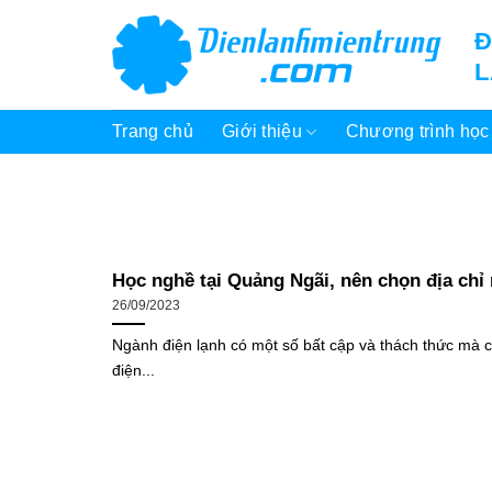
Bỏ
Đ
qua
nội
dung
Trang chủ
Giới thiệu
Chương trình học
Học nghề tại Quảng Ngãi, nên chọn địa chỉ
26/09/2023
Ngành điện lạnh có một số bất cập và thách thức mà 
điện...