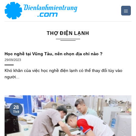
Bỏ
qua
nội
dung
THỢ ĐIỆN LẠNH
Học nghề tại Vũng Tàu, nên chọn địa chỉ nào ?
29/09/2023
Khó khăn của việc học nghề điện lạnh có thể thay đổi tùy vào
người...
28
Th9