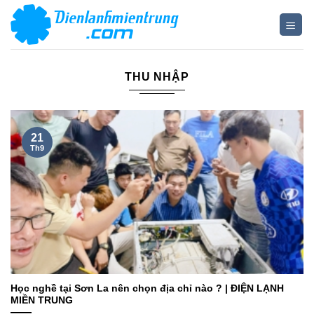
Bỏ
qua
nội
dung
THU NHẬP
21
Th9
Học nghề tại Sơn La nên chọn địa chỉ nào ? | ĐIỆN LẠNH
MIỀN TRUNG