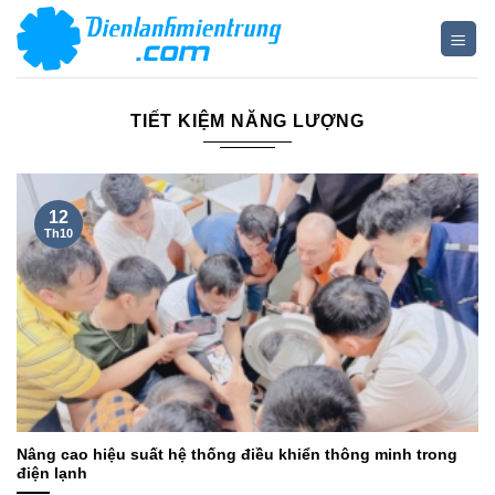
Bỏ
qua
nội
dung
TIẾT KIỆM NĂNG LƯỢNG
12
Th10
Nâng cao hiệu suất hệ thống điều khiển thông minh trong
điện lạnh