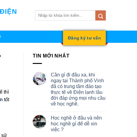
 ĐIỆN
ệ
Đăng ký tư vấn
?
TIN MỚI NHẤT
Cần gì đi đâu xa, khi
ngay tại Thành phố Vinh
đã có trung tâm đào tạo
ế thì
thực tế về Điện lạnh lâu
đời đáp ứng mọi nhu cầu
An
tốt
về học nghề.
Học nghề ở đâu và nên
học nghề gì để dễ xin
việc ?
c sử