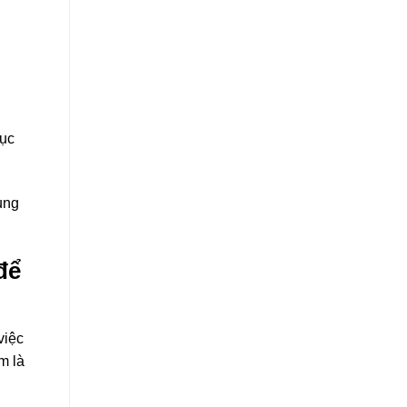
mục
ụng
để
việc
m là