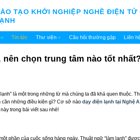
ÀO TẠO KHỞI NGHIỆP NGHỀ ĐIỆN TỬ
LẠNH
Tin tức
Thư viện
Câu hỏi thường gặp
Liên h
, nên chọn trung tâm nào tốt nhất
n lạnh” là một trong những từ mà chúng ta đã khá quen thuộc. Th
ạnh cần những điều kiện gì? Cơ sở nào
dạy điện lạnh tại Nghệ 
này trong bài viết sau nhé!
à một phần của cuộc sống hàng ngày. Thuật ngữ “làm lạnh” đượ