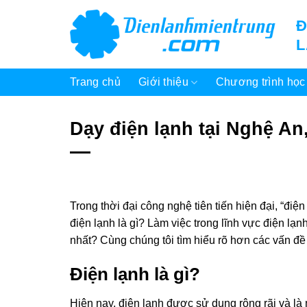
Bỏ
Đ
qua
nội
dung
Trang chủ
Giới thiệu
Chương trình học
Dạy điện lạnh tại Nghệ An
Trong thời đại công nghệ tiên tiến hiện đại, “điệ
điện lạnh là gì? Làm việc trong lĩnh vực điện l
nhất? Cùng chúng tôi tìm hiểu rõ hơn các vấn đề 
Điện lạnh là gì?
Hiện nay, điện lạnh được sử dụng rộng rãi và l