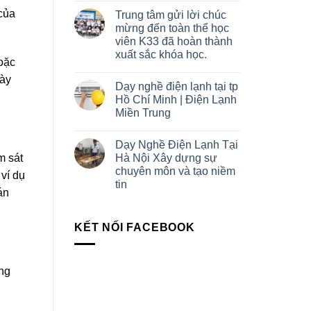
của
Trung tâm gửi lời chúc
mừng đến toàn thể học
viên K33 đã hoàn thành
xuất sắc khóa học.
hoặc
gày
Dạy nghề điện lạnh tại tp
Hồ Chí Minh | Điện Lạnh
Miền Trung
Dạy Nghề Điện Lạnh Tại
Hà Nội Xây dựng sự
m sát
chuyên môn và tạo niềm
 ví dụ
tin
án
KẾT NỐI FACEBOOK
ông