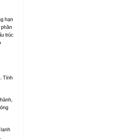
ng hạn
, phần
u trúc
o
. Tính
 hành,
hóng
 lạnh
…