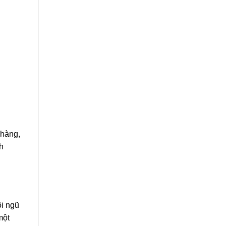
 hàng,
h
ội ngũ
một