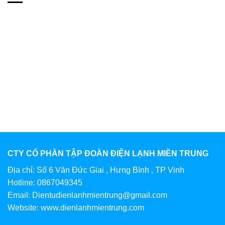
CTY CỔ PHẦN TẬP ĐOÀN ĐIỆN LẠNH MIỀN TRUNG
Địa chỉ: Số 6 Văn Đức Giai , Hưng Bình , TP Vinh
Hotline: 0867049345
Email: Dientudienlanhmientrung@gmail.com
Website: www.dienlanhmientrung.com