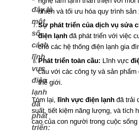
nghệ làm lạnh thân thiện với môi 
đây là
nhiên và tối ưu hóa quy trình sản 
một
Sự phát triển của dịch vụ sửa c
số
điện lạnh
đã phát triển với việc 
cách
cho các hệ thống điện lạnh gia đì
lĩnh
Phát triển toàn cầu:
Lĩnh vực
đi
vực
cầu với các công ty và sản phẩm
điện
thế giới.
lạnh
Tóm lại,
lĩnh vực điện lạnh
đã trải 
đã
suất, tiết kiệm năng lượng, và tíc
phát
cao của con người trong cuộc sống
triển: