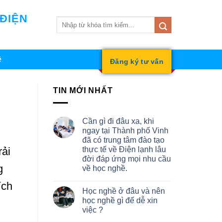
 ĐIỆN
ệ
Đăng ký tư vấn
TIN MỚI NHẤT
Cần gì đi đâu xa, khi
ngay tại Thành phố Vinh
đã có trung tâm đào tạo
thực tế về Điện lạnh lâu
rải
đời đáp ứng mọi nhu cầu
g
về học nghề.
ích
Học nghề ở đâu và nên
học nghề gì để dễ xin
việc ?