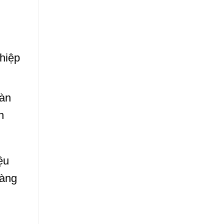
ghiệp
oàn
n
ệu
càng