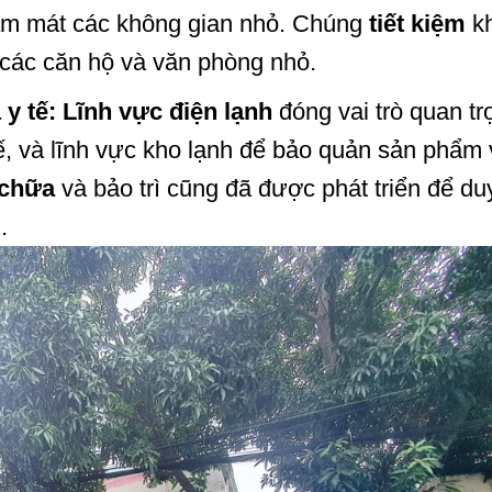
làm mát các không gian nhỏ. Chúng
tiết kiệm
k
ng các căn hộ và văn phòng nhỏ.
y tế:
Lĩnh vực điện lạnh
đóng vai trò quan tr
ế, và lĩnh vực kho lạnh để bảo quản sản phẩm 
 chữa
và bảo trì cũng đã được phát triển để duy
.