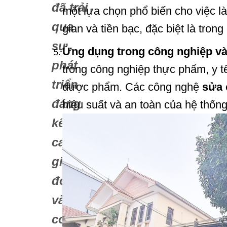
đã trải
một lựa chọn phổ biến cho việc 
qua
gian và tiền bạc, đặc biệt là tro
sự
Ứng dụng trong công nghiệp và 
phát
trong công nghiệp thực phẩm, y t
triển
dược phẩm. Các công nghệ
sửa
đáng
hiệu suất và an toàn của hệ thống
kể qua
các
giai
đoạn
và đã
có