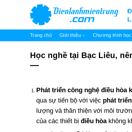
Bỏ
Đ
qua
nội
dung
Trang chủ
Giới thiệu
Chương trình học
Học nghề tại Bạc Liêu, nê
Phát triển công nghệ điều hòa 
qua sự tiến bộ với việc
phát triển
lượng và thân thiện với môi trường
của các thiết bị
điều hòa
không kh