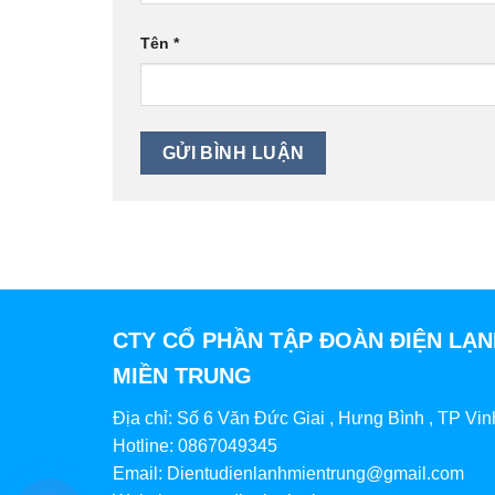
Tên
*
CTY CỔ PHẦN TẬP ĐOÀN ĐIỆN LẠ
MIỀN TRUNG
Địa chỉ: Số 6 Văn Đức Giai , Hưng Bình , TP Vin
Hotline: 0867049345
Email: Dientudienlanhmientrung@gmail.com