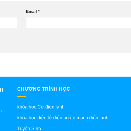
Email
*
CHƯƠNG TRÌNH HỌC
NH
khóa học Cơ điện lạnh
h
khóa học điện tử điện board mạch điện lạnh
Tuyển Sinh