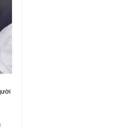
gười
h