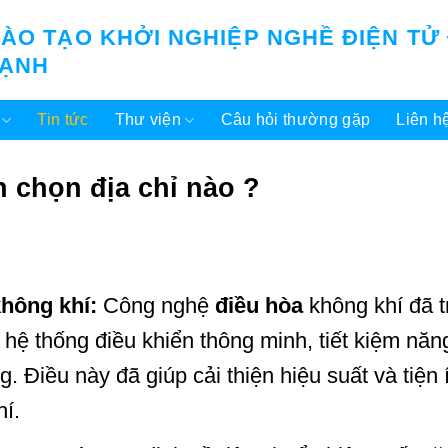
ÀO TẠO KHỞI NGHIỆP NGHỀ ĐIỆN TỬ
LẠNH
Tin tức
Thư viện
Câu hỏi thường gặp
Liên h
n chọn địa chỉ nào ?
không khí:
Công nghệ
điều hòa
không khí đã t
hệ thống điều khiển thông minh, tiết kiệm năn
. Điều này đã giúp cải thiện hiệu suất và tiện 
í.