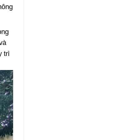
hông
ọng
và
 trì