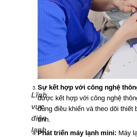
Sự kết hợp với công nghệ thông
Lĩnh
được kết hợp với công nghệ thông
vực
dùng điều khiển và theo dõi thiết
điện
tính.
lạnh
Phát triển máy lạnh mini:
Máy lạ