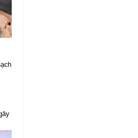
sạch
gây