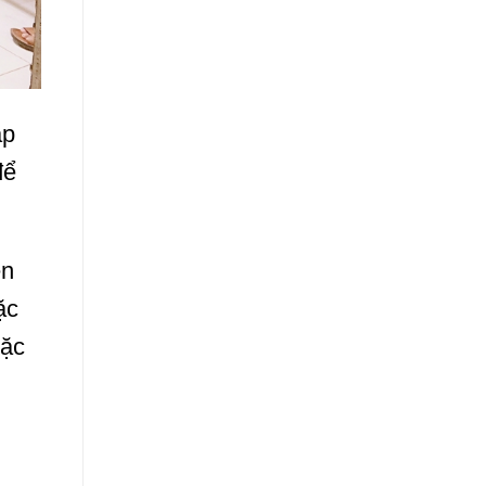
áp
để
ên
ặc
oặc