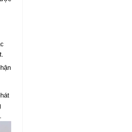
ặc
t.
phận
hát
g
.