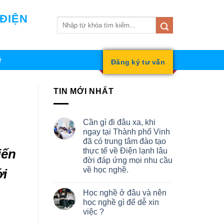
 ĐIỆN
ệ
Đăng ký tư vấn
TIN MỚI NHẤT
Cần gì đi đâu xa, khi
ngay tại Thành phố Vinh
đã có trung tâm đào tạo
thực tế về Điện lạnh lâu
iến
đời đáp ứng mọi nhu cầu
về học nghề.
ới
Học nghề ở đâu và nên
học nghề gì để dễ xin
việc ?