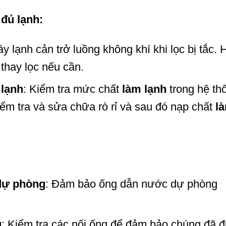
đủ lạnh:
áy lạnh cản trở luồng không khí khi lọc bị tắc. 
thay lọc nếu cần.
 lạnh
: Kiểm tra mức chất
làm lạnh
trong hệ th
iểm tra và sửa chữa rò rỉ và sau đó nạp chất
l
dự phòng
: Đảm bảo ống dẫn nước dự phòng
g
: Kiểm tra các nối ống để đảm bảo chúng đã 