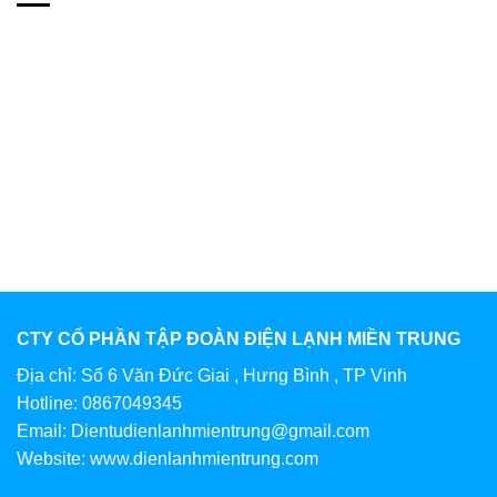
CTY CỔ PHẦN TẬP ĐOÀN ĐIỆN LẠNH MIỀN TRUNG
Địa chỉ: Số 6 Văn Đức Giai , Hưng Bình , TP Vinh
Hotline: 0867049345
Email: Dientudienlanhmientrung@gmail.com
Website: www.dienlanhmientrung.com