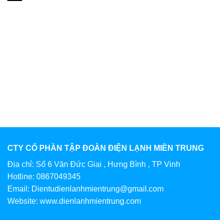
CTY CỔ PHẦN TẬP ĐOÀN ĐIỆN LẠNH MIỀN TRUNG
Địa chỉ: Số 6 Văn Đức Giai , Hưng Bình , TP Vinh
Hotline: 0867049345
Email: Dientudienlanhmientrung@gmail.com
Website: www.dienlanhmientrung.com