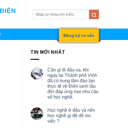
 ĐIỆN
ệ
Đăng ký tư vấn
TIN MỚI NHẤT
Cần gì đi đâu xa, khi
ngay tại Thành phố Vinh
đã có trung tâm đào tạo
thực tế về Điện lạnh lâu
đời đáp ứng mọi nhu cầu
về học nghề.
Học nghề ở đâu và nên
học nghề gì để dễ xin
việc ?