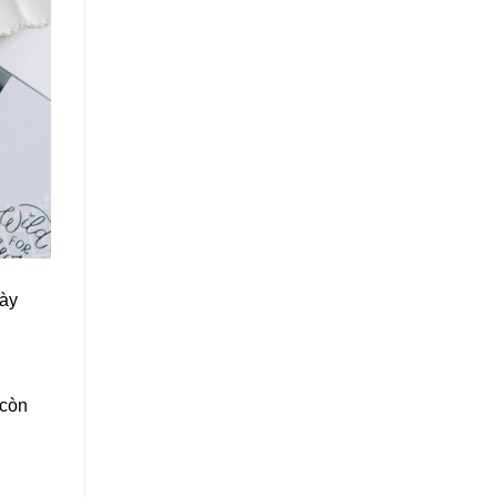
này
 còn