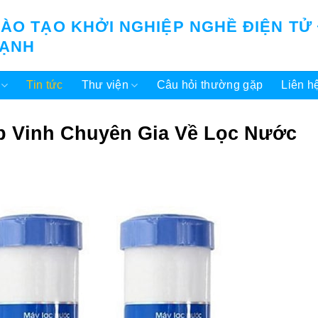
ÀO TẠO KHỞI NGHIỆP NGHỀ ĐIỆN TỬ
LẠNH
Tin tức
Thư viện
Câu hỏi thường gặp
Liên h
p Vinh Chuyên Gia Về Lọc Nước