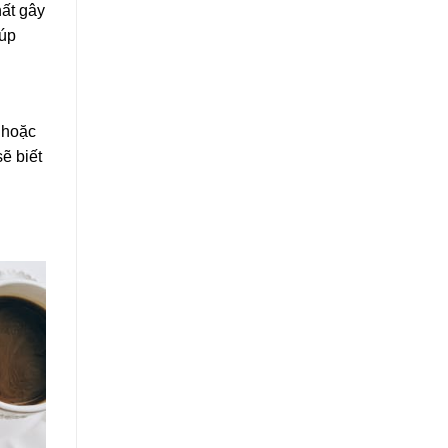
ất gây
iúp
 hoặc
ẽ biết