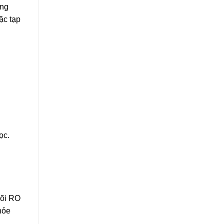
ụng
ặc tạp
ọc.
lõi RO
hỏe