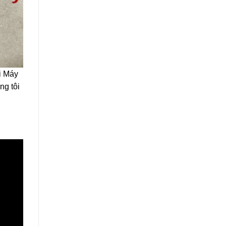
i Máy
ng tôi